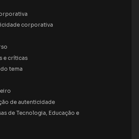
orporativa
nticidade corporativa
rso
 e críticas
 do tema
eiro
ção de autenticidade
as de Tecnologia, Educação e