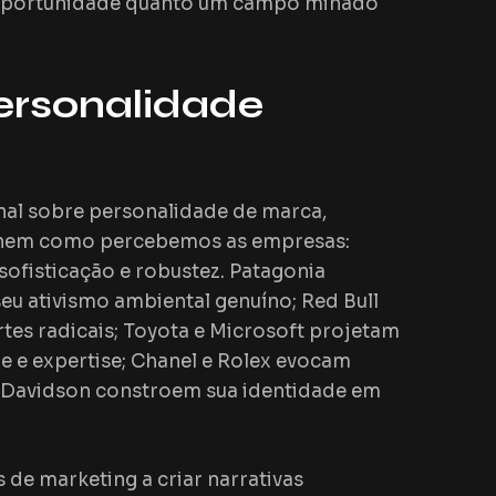
 oportunidade quanto um campo minado
ersonalidade
nal sobre personalidade de marca,
finem como percebemos as empresas:
sofisticação e robustez.
Patagonia
seu ativismo ambiental genuíno;
Red Bull
tes radicais;
Toyota
e
Microsoft
projetam
e e expertise;
Chanel
e
Rolex
evocam
-Davidson
constroem sua identidade em
 de marketing a criar narrativas