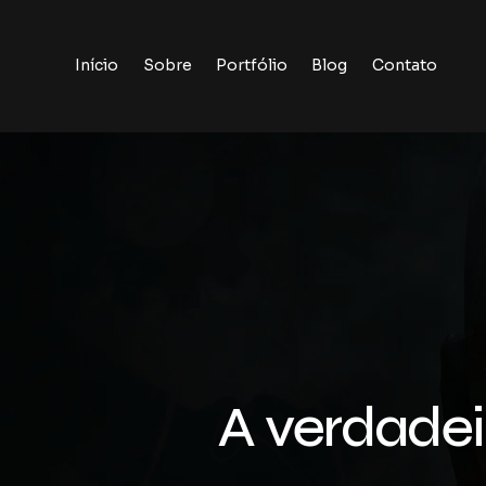
Início
Sobre
Portfólio
Blog
Contato
Início
Sobre
Portfólio
Blog
Contato
A verdadei